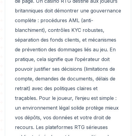
de page. Un casino RTG destiné aux joueurs
britanniques doit démontrer une gouvernance
complète : procédures AML (anti-
blanchiment), contrôles KYC robustes,
séparation des fonds clients, et mécanismes
de prévention des dommages liés au jeu. En
pratique, cela signifie que l’opérateur doit
pouvoir justifier ses décisions (limitations de
compte, demandes de documents, délais de
retrait) avec des politiques claires et
traçables. Pour le joueur, l’enjeu est simple :
un environnement légal solide protège mieux
vos dépôts, vos données et votre droit de
recours. Les plateformes RTG sérieuses