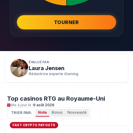
TOURNER
ÉVALUÉ PAR:
Laura Jensen
Rédactrice experte iGaming
Top casinos RTG au Royaume-Uni
Mis à jour le :
9 août 2026
Note
Bonus
Nouveauté
TRIER PAR:
FAST CRYPTO PAYOUTS