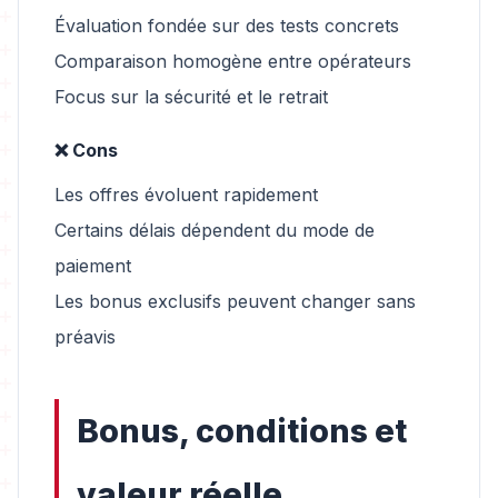
Évaluation fondée sur des tests concrets
Comparaison homogène entre opérateurs
Focus sur la sécurité et le retrait
❌ Cons
Les offres évoluent rapidement
Certains délais dépendent du mode de
paiement
Les bonus exclusifs peuvent changer sans
préavis
Bonus, conditions et
valeur réelle