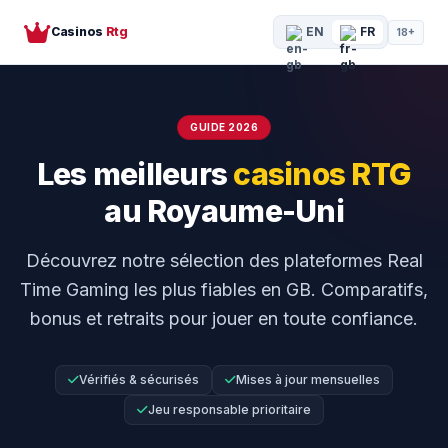
Casinos
Rtg
EN
FR
18+
GUIDE 2026
Les meilleurs
casinos RTG
au Royaume-Uni
Découvrez notre sélection des plateformes Real
Time Gaming les plus fiables en GB.
Comparatifs,
bonus et retraits
pour jouer en toute confiance.
Vérifiés & sécurisés
Mises à jour mensuelles
Jeu responsable prioritaire