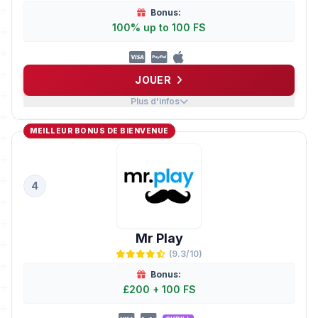
Bonus:
100% up to 100 FS
JOUER
Plus d'infos
MEILLEUR BONUS DE BIENVENUE
POURQUOI ON L’AIME
RTP: 97%
Min Deposit: £10
Payout speed: 1-24 hours
4
Casino Games: 4000+
BON À SAVOIR
Mr Play
No match deposit bonus
(9.3/10)
Bonus:
£200 + 100 FS