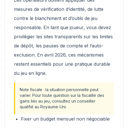
Les opérateurs doivent appliquer des
mesures de vérification d’identité, de lutte
contre le blanchiment et d’outils de jeu
responsable. En tant que joueur, vous devez
privilégier les sites transparents sur les limites
de dépôt, les pauses de compte et l’auto-
exclusion. En avril 2026, ces mécanismes
restent essentiels pour une pratique durable
du jeu en ligne.
Note fiscale : la situation personnelle peut
varier. Pour toute question sur la fiscalité des
gains liés au jeu, consultez un conseiller
qualifié au Royaume-Uni.
Fixer un budget mensuel non négociable