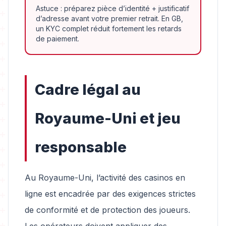
Astuce : préparez pièce d’identité + justificatif
d’adresse avant votre premier retrait. En GB,
un KYC complet réduit fortement les retards
de paiement.
Cadre légal au
Royaume-Uni et jeu
responsable
Au Royaume-Uni, l’activité des casinos en
ligne est encadrée par des exigences strictes
de conformité et de protection des joueurs.