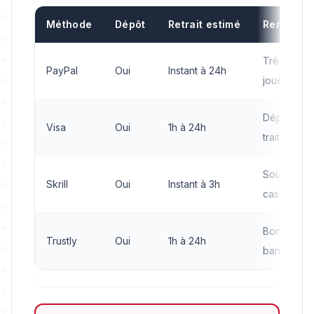
Méthode
Dépôt
Retrait estimé
Remarqu
Très prati
PayPal
Oui
Instant à 24h
joueurs rég
Dépend d
Visa
Oui
1h à 24h
traitement
Souvent ra
Skrill
Oui
Instant à 3h
casinos co
Bonne opt
Trustly
Oui
1h à 24h
banking