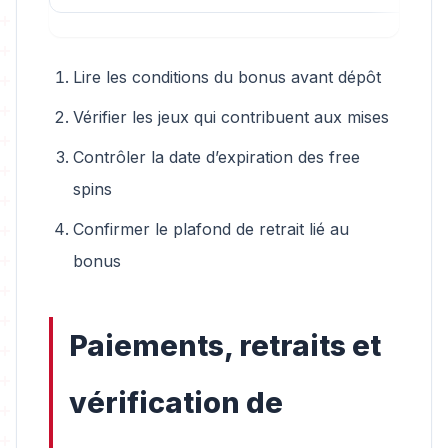
Lire les conditions du bonus avant dépôt
Vérifier les jeux qui contribuent aux mises
Contrôler la date d’expiration des free
spins
Confirmer le plafond de retrait lié au
bonus
Paiements, retraits et
vérification de