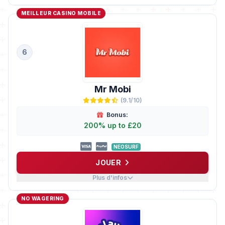
MEILLEUR CASINO MOBILE
POURQUOI ON L’AIME
RTP: 96%
Min Deposit: £10
Payout speed: Up to 24 hours
6
Casino Games: 3500+
BON À SAVOIR
Mr Mobi
Smaller welcome bonus
(9.1/10)
Bonus:
200% up to £20
NEOSURF
JOUER
Plus d'infos
NO WAGERING
POURQUOI ON L’AIME
RTP: 97%
Min Deposit: £5