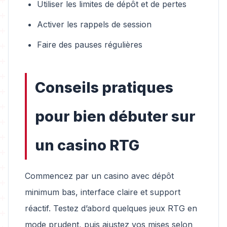
Utiliser les limites de dépôt et de pertes
Activer les rappels de session
Faire des pauses régulières
Conseils pratiques
pour bien débuter sur
un casino RTG
Commencez par un casino avec dépôt
minimum bas, interface claire et support
réactif. Testez d’abord quelques jeux RTG en
mode prudent, puis ajustez vos mises selon