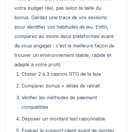
votre budget réel, pas selon la taille du
bonus. Gardez une trace de vos sessions
pour identifier vos habitudes de jeu. Enfin,
comparez au moins deux plateformes avant
de vous engager : c’est la meilleure façon de
trouver un environnement stable, rapide et
adapté à votre profil.
Choisir 2 à 3 casinos RTG de la liste
Comparer bonus + délais de retrait
Vérifier les méthodes de paiement
compatibles
Déposer un montant test raisonnable
Évaluer le support client avant de monter